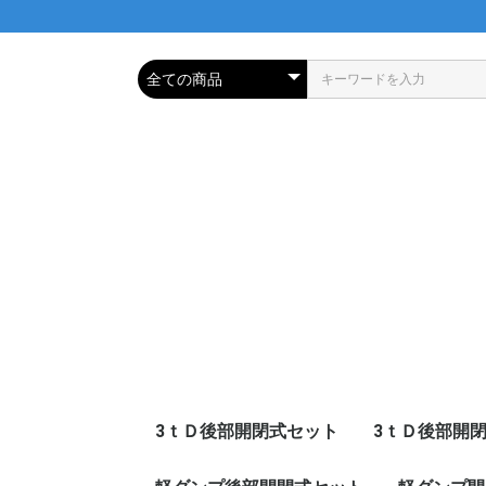
3ｔＤ後部開閉式セット
3ｔＤ後部開