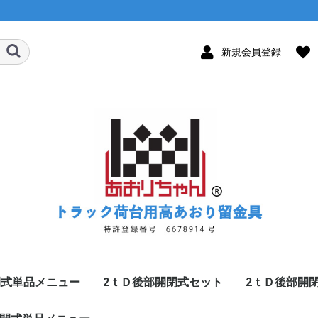
新規会員登録
閉式単品メニュー
2ｔＤ後部開閉式セット
2ｔＤ後部開