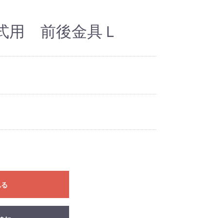
式用 前後金具Ｌ
れる